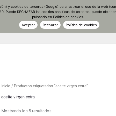
ción) y cookies de terceros (Google) para rastrear el uso de la web (com
PTAR. Puede RECHAZAR las cookies analíticas de terceros, puede obtene
TIENDA
ACEITE PERSONALIZADO
DETALLES PERSO
pulsando en Política de cookies.
Aceptar
Rechazar
Política de cookies
Inicio
/ Productos etiquetados “aceite virgen extra”
aceite virgen extra
Mostrando los 5 resultados