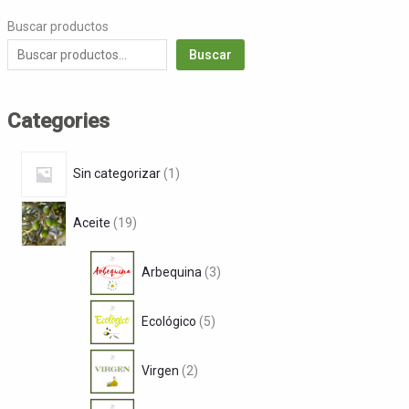
Buscar productos
Buscar
Categories
1
Sin categorizar
1
p
1
r
Aceite
19
9
o
3
p
d
Arbequina
3
p
r
u
5
r
o
c
Ecológico
5
p
o
d
t
2
r
d
u
o
Virgen
2
p
o
u
c