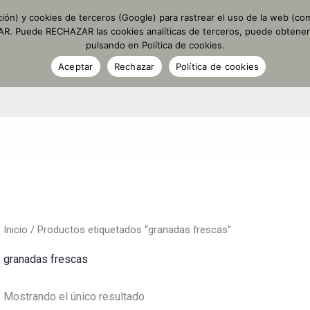
ción) y cookies de terceros (Google) para rastrear el uso de la web (com
PTAR. Puede RECHAZAR las cookies analíticas de terceros, puede obtene
TIENDA
ACEITE PERSONALIZADO
DETALLES PERSO
pulsando en Política de cookies.
Aceptar
Rechazar
Política de cookies
Inicio
/ Productos etiquetados “granadas frescas”
granadas frescas
Mostrando el único resultado