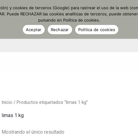
ción) y cookies de terceros (Google) para rastrear el uso de la web (com
PTAR. Puede RECHAZAR las cookies analíticas de terceros, puede obtene
TIENDA
ACEITE PERSONALIZADO
DETALLES PERSO
pulsando en Política de cookies.
Aceptar
Rechazar
Política de cookies
Inicio
/ Productos etiquetados “limas 1 kg”
limas 1 kg
Mostrando el único resultado